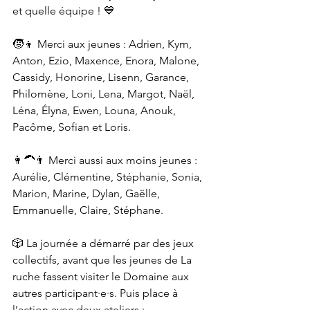
et quelle équipe ! 💙
🧒👦 Merci aux jeunes : Adrien, Kym, 
Anton, Ezio, Maxence, Enora, Malone, 
Cassidy, Honorine, Lisenn, Garance, 
Philomène, Loni, Lena, Margot, Naël, 
Léna, Élyna, Ewen, Louna, Anouk, 
Pacôme, Sofian et Loris.
👩‍🦱👨 Merci aussi aux moins jeunes : 
Aurélie, Clémentine, Stéphanie, Sonia, 
Marion, Marine, Dylan, Gaëlle, 
Emmanuelle, Claire, Stéphane.
🎲 La journée a démarré par des jeux 
collectifs, avant que les jeunes de La 
ruche fassent visiter le Domaine aux 
autres participant·e·s. Puis place à 
l’action avec deux ateliers :