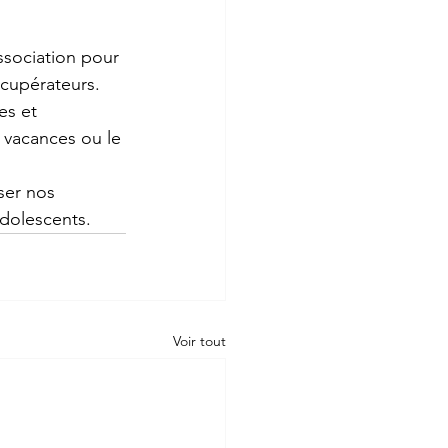
écupérateurs. 
es et 
e vacances ou le 
ser nos 
adolescents.
Voir tout