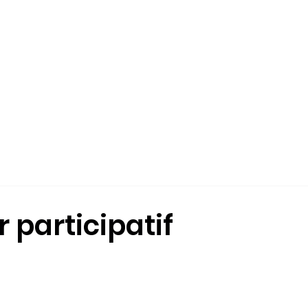
ÉS
L'ÉCOLE-COLLÈGE
QUI SOMMES-NOUS?
INSCRIPTION
 participatif