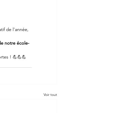
if de l'année, 
de notre école-
rtes ! 💪💪💪 
Voir tout