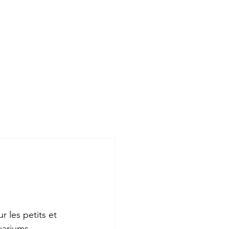
ILS EN PARLENT
SOUTENIR
les petits et 
uariums, 