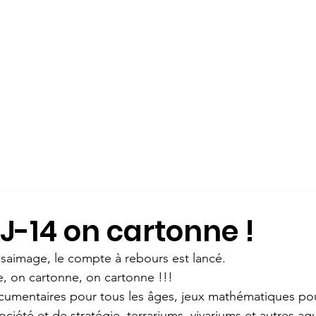
ÉS
L'ÉCOLE-COLLÈGE
QUI SOMMES-NOUS?
INSCRIPTION
J-14 on cartonne !
ssaimage, le compte à rebours est lancé.
ée, on cartonne, on cartonne !!!
mentaires pour tous les âges, jeux mathématiques pour 
ociété et de stratégie, terrariums, vivariums et autres aq