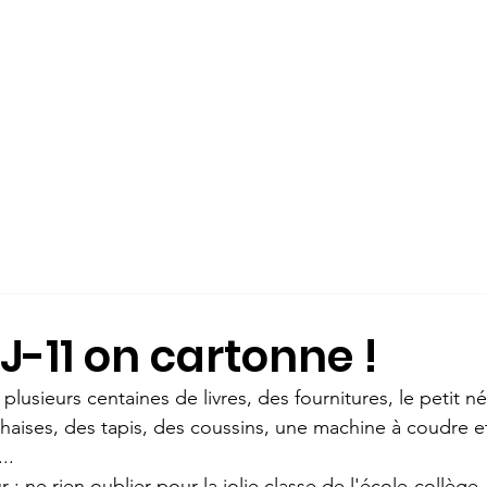
ÉS
L'ÉCOLE-COLLÈGE
QUI SOMMES-NOUS?
INSCRIPTION
J-11 on cartonne !
lusieurs centaines de livres, des fournitures, le petit n
chaises, des tapis, des coussins, une machine à coudre 
..
r : ne rien oublier pour la jolie classe de l'école-collège,