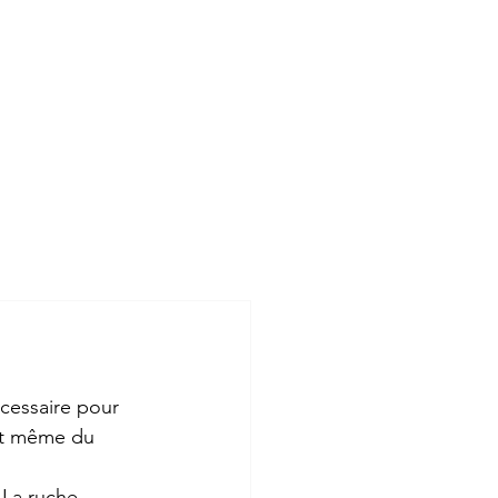
ILS EN PARLENT
SOUTENIR
écessaire pour 
et même du 
 La ruche 