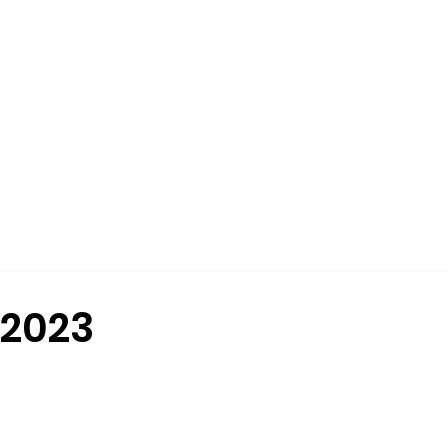
ÉS
L'ÉCOLE-COLLÈGE
QUI SOMMES-NOUS?
INSCRIPTION
 2023