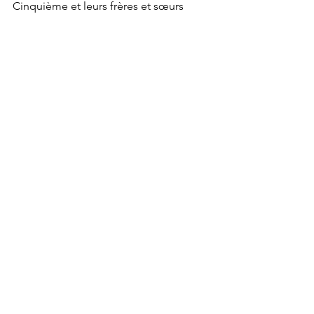
Cinquième et leurs frères et sœurs
- Élèves dont le profil permettra 
d'assurer une mixité de genres, d'âges 
et de niveaux scolaires, au sein de 
l'école-collège
Nous sommes et resterons une petite 
structure, accueillant un groupe 
hétérogène d'élèves. Nous vous 
remercions de votre compréhension.
Voir tout
Posts récents