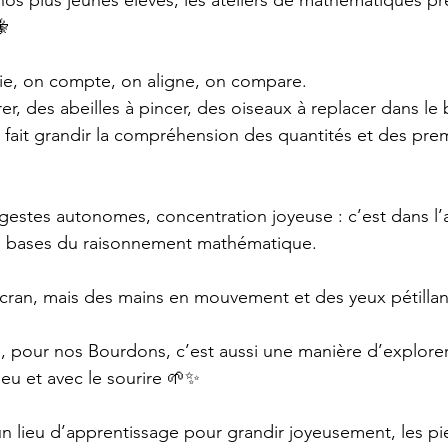
os plus jeunes élèves, les ateliers de mathématiques pr
🐝
ie, on compte, on aligne, on compare.  
er, des abeilles à pincer, des oiseaux à replacer dans l
fait grandir la compréhension des quantités et des prem
 gestes autonomes, concentration joyeuse : c’est dans l’
es bases du raisonnement mathématique.
écran, mais des mains en mouvement et des yeux pétillant
, pour nos Bourdons, c’est aussi une manière d’explore
jeu et avec le sourire 🌱✨
un lieu d’apprentissage pour grandir joyeusement, les pie