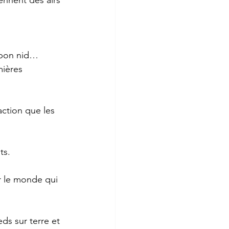
ennent des airs 
e bon nid… 
ières 
action que les 
s.  
r le monde qui 
ds sur terre et 