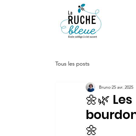
ACTUALIT
Tous les posts
Bruno
25 avr. 2025
🌼🌿 Le
bourdon
🌼