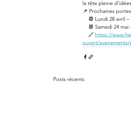
la tête pleine d’idées
📌 Prochaines portes
    📆 Lundi 28 avril
    📆 Samedi 24 ma
    🔗 
https://www.hel
ouvert/evenements/p
Posts récents