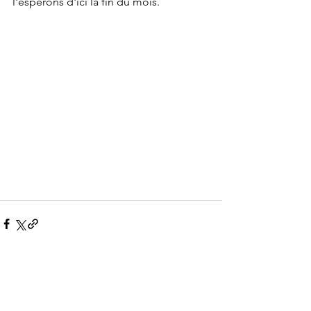
l'espérons d'ici la fin du mois. 
Voir tout
Posts récents